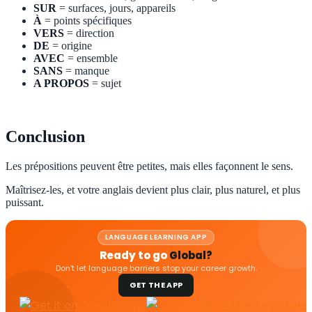
SUR
= surfaces, jours, appareils
À
= points spécifiques
VERS
= direction
DE
= origine
AVEC
= ensemble
SANS
= manque
A PROPOS
= sujet
Conclusion
Les prépositions peuvent être petites, mais elles façonnent le sens.
Maîtrisez-les, et votre anglais devient plus clair, plus naturel, et plus
puissant.
LANGUAGE LEARNING APP
Ready to go
Global?
Don't let language barriers stop your career growth.
GET THE APP