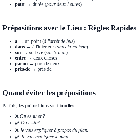
pour
→ durée (
pour deux heures
)
Prépositions avec le Lieu : Règles Rapides
à
→ un point (
à l'arrêt de bus
)
dans
→ à l'intérieur (
dans la maison
)
sur
→ surface (
sur le mur
)
entre
→ deux choses
parmi
→ plus de deux
près/de
→ près de
Quand éviter les prépositions
Parfois, les prépositions sont
inutiles
.
❌
Où es-tu en?
✔️
Où es-tu?
❌
Je vais expliquer à propos du plan.
✔️
Je vais expliquer le plan.