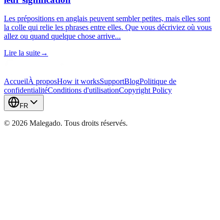
Les prépositions en anglais peuvent sembler petites, mais elles sont
la colle qui relie les phrases entre elles. Que vous décriviez où vous
allez ou quand quelque chose arrive...
Lire la suite
→
Accueil
À propos
How it works
Support
Blog
Politique de
confidentialité
Conditions d'utilisation
Copyright Policy
FR
©
2026
Malegado.
Tous droits réservés.