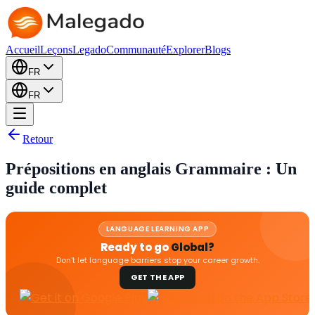
Accueil
Leçons
Legado
Communauté
Explorer
Blogs
FR
FR
Retour
Prépositions en anglais Grammaire : Un
guide complet
LANGUAGE LEARNING APP
Ready to go
Global?
Don't let language barriers stop your career growth.
GET THE APP